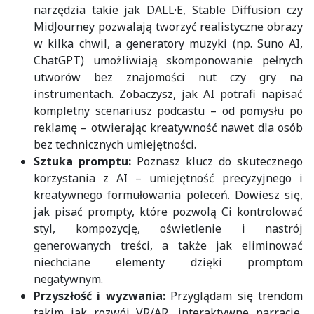
narzędzia takie jak DALL·E, Stable Diffusion czy
MidJourney pozwalają tworzyć realistyczne obrazy
w kilka chwil, a generatory muzyki (np. Suno AI,
ChatGPT) umożliwiają skomponowanie pełnych
utworów bez znajomości nut czy gry na
instrumentach. Zobaczysz, jak AI potrafi napisać
kompletny scenariusz podcastu – od pomysłu po
reklamę – otwierając kreatywność nawet dla osób
bez technicznych umiejętności.
Sztuka promptu:
Poznasz klucz do skutecznego
korzystania z AI – umiejętność precyzyjnego i
kreatywnego formułowania poleceń. Dowiesz się,
jak pisać prompty, które pozwolą Ci kontrolować
styl, kompozycję, oświetlenie i nastrój
generowanych treści, a także jak eliminować
niechciane elementy dzięki promptom
negatywnym.
Przyszłość i wyzwania:
Przyglądam się trendom
takim jak rozwój VR/AR, interaktywne narracje,